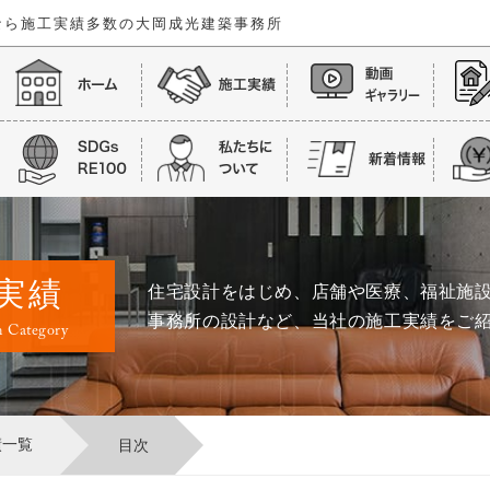
なら
施工実績多数の大岡成光建築事務所
実績
住宅設計をはじめ、店舗や医療、福祉施
事務所の設計など、当社の施工実績をご
n Category
績一覧
目次