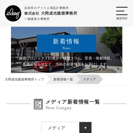
浜松市のアトリエ系設計事務所
大岡成光建築事務所
株式会社
一級建築士事務所
新着情報
News
建築プロジェクトの進捗や建築コラム、受賞・掲載情報、
各種お知らせなど、
当社の最新情報をお届けします。
大岡成光建築事務所トップ
新着情報一覧
メディア
メディア新着情報一覧
News Category