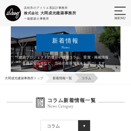
浜松市のアトリエ系設計事務所
大岡成光建築事務所
株式会社
一級建築士事務所
新着情報
News
建築プロジェクトの進捗や建築コラム、受賞・掲載情報、
各種お知らせなど、
当社の最新情報をお届けします。
大岡成光建築事務所トップ
新着情報一覧
コラム
コラム新着情報一覧
News Category