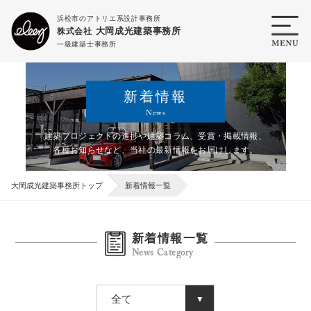
浜松市のアトリエ系設計事務所
大岡成光建築事務所
株式会社
一級建築士事務所
新着情報
News
建築プロジェクトの進捗や建築コラム、受賞・掲載情報、
各種お知らせなど、
当社の最新情報をお届けします。
大岡成光建築事務所トップ
新着情報一覧
新着情報一覧
News Category