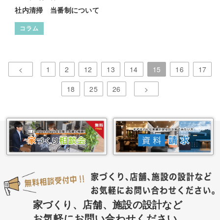
社内清掃 当番制について
コラム
<
1
2
12
13
14
15
16
17
18
25
26
>
家づくり、店舗、施設の設計など
お気軽にお問い合わせください。