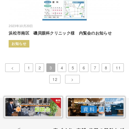
2023年10月20日
浜松市南区 磯貝眼科クリニック様 内覧会のお知らせ
お知らせ
<
1
2
3
4
5
6
7
8
11
12
>