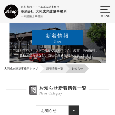
浜松市のアトリエ系設計事務所
大岡成光建築事務所
株式会社
一級建築士事務所
新着情報
News
建築プロジェクトの進捗や建築コラム、受賞・掲載情報、
各種お知らせなど、
当社の最新情報をお届けします。
大岡成光建築事務所トップ
新着情報一覧
お知らせ
お知らせ新着情報一覧
News Category