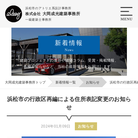
浜松市のアトリエ系設計事務所
大岡成光建築事務所
株式会社
一級建築士事務所
新着情報
News
建築プロジェクトの進捗や建築コラム、受賞・掲載情報、
各種お知らせなど、
当社の最新情報をお届けします。
大岡成光建築事務所トップ
新着情報一覧
お知らせ
浜松市の行政区再
浜松市の行政区再編による住所表記変更のお知ら
せ
2024年01月09日
お知らせ