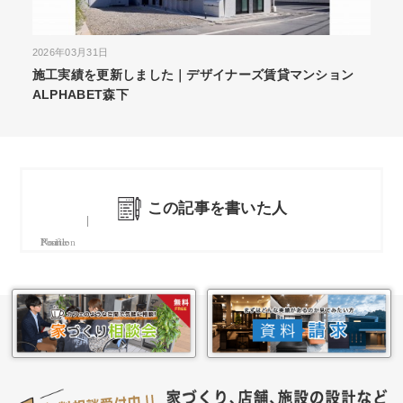
2026年03月31日
2026
施工実績を更新しました｜デザイナーズ賃貸マンション
施工
ALPHABET森下
のあ
この記事を書いた人
Name
Position
Profile