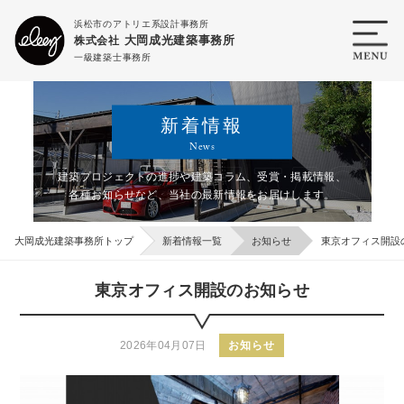
浜松市のアトリエ系設計事務所
大岡成光建築事務所
株式会社
一級建築士事務所
新着情報
News
建築プロジェクトの進捗や建築コラム、受賞・掲載情報、
各種お知らせなど、
当社の最新情報をお届けします。
大岡成光建築事務所トップ
新着情報一覧
お知らせ
東京オフィス開設
東京オフィス開設のお知らせ
2026年04月07日
お知らせ