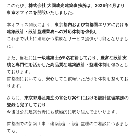
このたび、
株式会社 大岡成光建築事務所
は、2026年4月より
東京オフィスを開設いたしました。
本オフィス開設により、
東京都内および首都圏エリアにおける
建築設計・設計監理業務への対応体制を強化
し、
これまで以上に迅速かつ柔軟なサービス提供が可能となりまし
た。
また、当社には
一級建築士が5名在籍しており、豊富な設計実
績と専門性を活かした高品質な建築設計・監理体制
を強みとし
ております。
首都圏においても、安心してご依頼いただける体制を整えてお
ります。
さらに、
東京都港区発注の官公庁案件における設計監理業務の
登録も完了しており、
今後は公共建築分野にも積極的に取り組んでまいります。
首都圏での新築工事・建築設計・設計監理のご相談につきまし
ても、