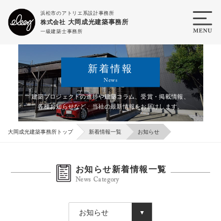
浜松市のアトリエ系設計事務所
大岡成光建築事務所
株式会社
一級建築士事務所
新着情報
News
建築プロジェクトの進捗や建築コラム、受賞・掲載情報、
各種お知らせなど、
当社の最新情報をお届けします。
大岡成光建築事務所トップ
新着情報一覧
お知らせ
お知らせ新着情報一覧
News Category