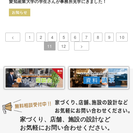
愛知産業大学の学生さんが事務所見学にきました！
お知らせ
<
1
2
4
5
6
7
8
9
10
11
12
>
家づくり、店舗、施設の設計など
お気軽にお問い合わせください。