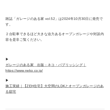
雑誌「ガレージのある家 vol.52」は2024年10月30日に発売で
す。
２台駐車できるほど大きな迫力あるオープンガレージや対談内
容を是非ご覧ください。
▶
ガレージのある家 出版：ネコ・パブリッシング｜
https://www.neko.co.jp/
▶
施工実績｜【ZEH住宅】大空間のLDKとオープンガレージのあ
る邸宅