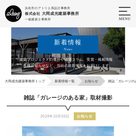
浜松市のアトリエ系設計事務所
大岡成光建築事務所
株式会社
一級建築士事務所
新着情報
News
建築プロジェクトの進捗や建築コラム、受賞・掲載情報、
各種お知らせなど、
当社の最新情報をお届けします。
大岡成光建築事務所トップ
新着情報一覧
お知らせ
雑誌「ガレージの
雑誌「ガレージのある家」取材撮影
2024年10月03日
お知らせ