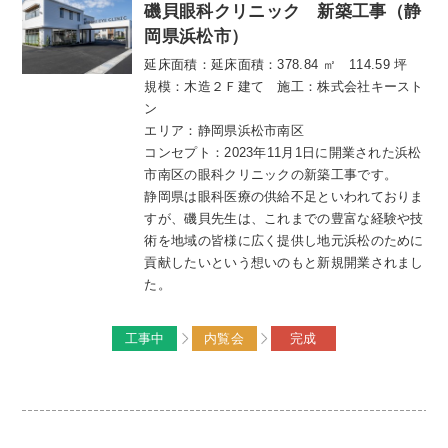
磯貝眼科クリニック 新築工事（静
岡県浜松市）
延床面積：延床面積：378.84 ㎡ 114.59 坪
規模：木造２Ｆ建て 施工：株式会社キースト
ン
エリア：静岡県浜松市南区
コンセプト：2023年11月1日に開業された浜松
市南区の眼科クリニックの新築工事です。
静岡県は眼科医療の供給不足といわれておりま
すが、磯貝先生は、これまでの豊富な経験や技
術を地域の皆様に広く提供し地元浜松のために
貢献したいという想いのもと新規開業されまし
た。
工事中
内覧会
完成