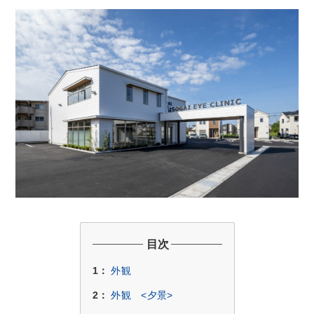
目次
1：
外観
2：
外観 <夕景>