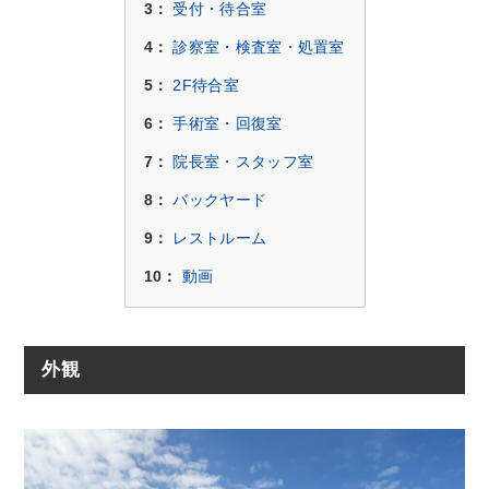
3：
受付・待合室
4：
診察室・検査室・処置室
5：
2F待合室
6：
手術室・回復室
7：
院長室・スタッフ室
8：
バックヤード
9：
レストルーム
10：
動画
外観