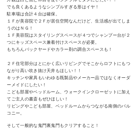
でも良くあるようなシンプルすぎる形はイヤ！
駐車場は合計４台は確保。
１Ｆが美容院で２Ｆが居住空間なんだけど、生活感が出てしま
うのはＮＧ！
１Ｆ美容院はスタイリングスペースが４つでシャンプー台が２
つにキッズスペース兼着付けスペースが必要。
もちろんバックヤードやカラー剤の調合スペースも！
２Ｆ住宅部分はとにかく広いリビングでそこからロフトにもつ
ながり高い吹き抜け天井もほしい！！
キッチンや家具もいわゆる既製品やメーカー品ではなくオーダ
ーメイドにしたい！
こども部屋やベッドルーム、ウォークインクローゼットに加え
てご主人の書斎もぜひほしい！
リビングやこども部屋、ベッドルームからつながる南側のバル
コニー。
そして一般的な鬼門裏鬼門もクリアすること！