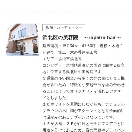
店舗・カーディーラー
浜北区の美容院 ～repetie hair～
延床面積：157.34㎡ 47.60坪 規模：木造２
Ｆ建て 施工：木の香建築工房
エリア：浜松市浜北区
コンセプト：遠州鉄道沿いの国道に面する好立
地に位置する浜北区の美容院です。
交通量の多い国道から多くの方の目にとまる機
会が多いため、特徴的な突起部分を組み合わせ
ることによってオリジナリティ溢れるファサー
ドとしました！
またホワイトを基調にしながらも、ナチュラル
ブラウンの木目調がアクセントとなり全面的に
は温かみのあるデザインとなっています。
１Ｆが店舗、２Ｆが住居と完全にフロアごとに
用途を分けてあるため、音の問題やプライバシ