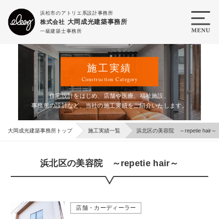
浜松市のアトリエ系設計事務所
大岡成光建築事務所
株式会社
一級建築士事務所
施工実績
Construction Category
住宅設計をはじめ、店舗や医療、福祉施設、
事務所の設計など、当社の施工実績をご紹介いたします。
大岡成光建築事務所トップ
施工実績一覧
浜北区の美容院 ～repetie hair～
浜北区の美容院 ～repetie hair～
店舗・カーディーラー