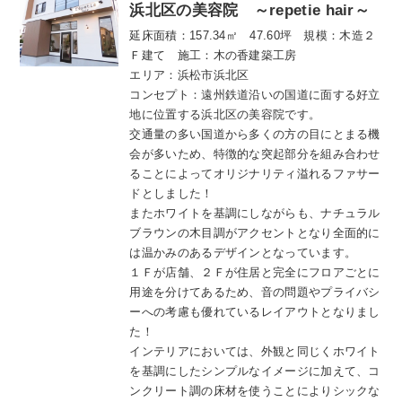
浜北区の美容院 ～repetie hair～
延床面積：157.34㎡ 47.60坪 規模：木造２
Ｆ建て 施工：木の香建築工房
エリア：浜松市浜北区
コンセプト：遠州鉄道沿いの国道に面する好立
地に位置する浜北区の美容院です。
交通量の多い国道から多くの方の目にとまる機
会が多いため、特徴的な突起部分を組み合わせ
ることによってオリジナリティ溢れるファサー
ドとしました！
またホワイトを基調にしながらも、ナチュラル
ブラウンの木目調がアクセントとなり全面的に
は温かみのあるデザインとなっています。
１Ｆが店舗、２Ｆが住居と完全にフロアごとに
用途を分けてあるため、音の問題やプライバシ
ーへの考慮も優れているレイアウトとなりまし
た！
インテリアにおいては、外観と同じくホワイト
を基調にしたシンプルなイメージに加えて、コ
ンクリート調の床材を使うことによりシックな