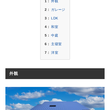
1：
外観
2：
ガレージ
3：
LDK
4：
和室
5：
中庭
6：
主寝室
7：
洋室
外観