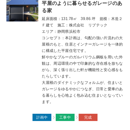
平屋のように暮らせるガレージのあ
る家
延床面積：131.78㎡ 39.86 坪 規模：木造２
Ｆ建て 施工：株式会社 リブテック
エリア：静岡県浜松市
コンセプト：本計画は、勾配の強い片流れの大
屋根のもと、住居とインナーガレージを一体的
に構成した平屋住宅です。
鮮やかなブルーのガルバリウム鋼板を用いた外
観は、周辺環境の中で印象的な存在感を放ちな
がら、深く張り出した軒が機能性と安心感をも
たらしています。
大屋根のダイナミックなフォルムが、住まいと
ガレージをゆるやかにつなぎ、日常と愛車のあ
る暮らしを心地よく包み込む住まいとなってい
ます。
計画中
工事中
完成