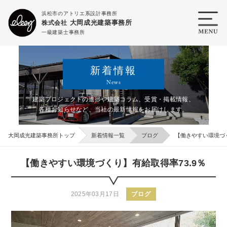
浜松市のアトリエ系設計事務所
大岡成光建築事務所
株式会社
一級建築士事務所
新着情報
News
建築プロジェクトの進捗や建築コラム、受賞・掲載情報、
各種お知らせなど、
当社の最新情報をお届けします。
大岡成光建築事務所トップ
新着情報一覧
ブログ
【働きやすい環境づく
【働きやすい環境づくり】有給取得率73.9％
2025年03月17日
ブログ