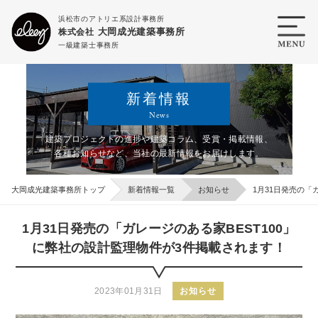
浜松市のアトリエ系設計事務所
大岡成光建築事務所
株式会社
一級建築士事務所
新着情報
News
建築プロジェクトの進捗や建築コラム、受賞・掲載情報、
各種お知らせなど、
当社の最新情報をお届けします。
大岡成光建築事務所トップ
新着情報一覧
お知らせ
1月31日発売の「
1月31日発売の「ガレージのある家BEST100」
に弊社の設計監理物件が3件掲載されます！
2023年01月31日
お知らせ