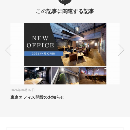
この記事に関連する記事
2026年03月31日
202
施工実績を更新しました｜デザイナーズ賃貸マンション
Yo
ALPHABET森下