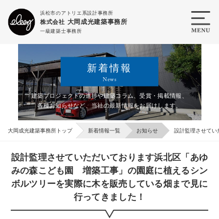
浜松市のアトリエ系設計事務所
大岡成光建築事務所
株式会社
一級建築士事務所
新着情報
News
建築プロジェクトの進捗や建築コラム、受賞・掲載情報、
各種お知らせなど、
当社の最新情報をお届けします。
大岡成光建築事務所トップ
新着情報一覧
お知らせ
設計監理させてい
設計監理させていただいております浜北区「あゆ
みの森こども園 増築工事」の園庭に植えるシン
ボルツリーを実際に木を販売している畑まで見に
行ってきました！