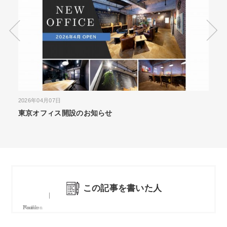
2026年03月31日
らせ
施工実績を更新しました｜デザイ
ALPHABET森下
この記事を書いた人
Name
Position
Profile